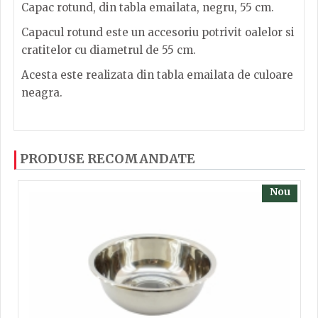
Capac rotund, din tabla emailata, negru, 55 cm.
Capacul rotund este un accesoriu potrivit oalelor si
cratitelor cu diametrul de 55 cm.
Acesta este realizata din tabla emailata de culoare
neagra.
Dacă ați mai încercați produsele noastre, calsificați
PRODUSE RECOMANDATE
cu ajutorul steluțelor, și scrieți părerea dvs. Pentru
a putea să scrieți părerea trebuie să fiți înregistrat.
Nou
TRIMITE