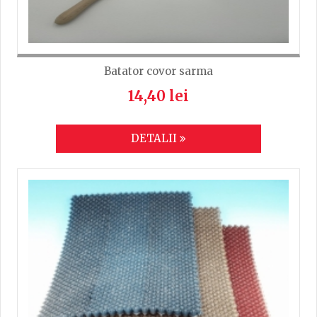
Batator covor sarma
14,40 lei
DETALII