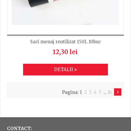
Saci menaj reutilizat 150L 10buc
12,30 lei
DETALII
Pagina:
1
2
3
4
5
..
16
CONTACT: