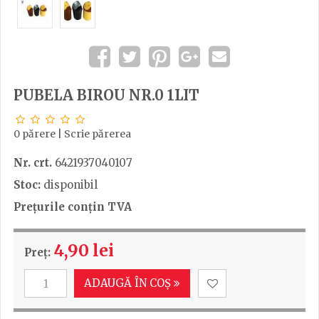
PUBELA BIROU NR.0 1LIT
0 părere
|
Scrie părerea
Nr. crt.
6421937040107
Stoc:
disponibil
Prețurile conțin TVA
4,90 lei
Preț:
ADAUGĂ ÎN COȘ