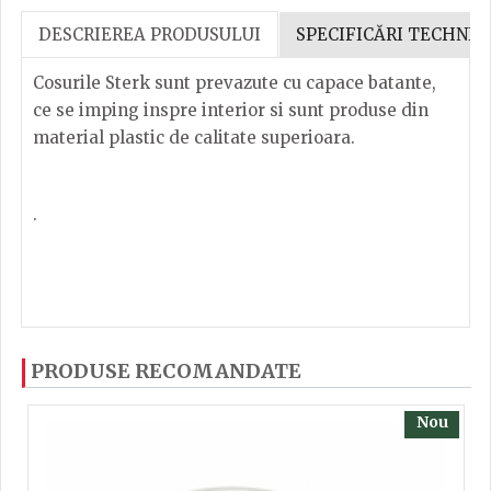
DESCRIEREA PRODUSULUI
SPECIFICĂRI TECHNIC
Cosurile Sterk sunt prevazute cu capace batante,
ce se imping inspre interior si sunt produse din
material plastic de calitate superioara.
.
Pubela birou nr.0
Dacă ați mai încercați produsele noastre, calsificați
PRODUSE RECOMANDATE
cu ajutorul steluțelor, și scrieți părerea dvs. Pentru
Capacitate 1lit
a putea să scrieți părerea trebuie să fiți înregistrat.
Dimensiuni : 14x21cm
Nou