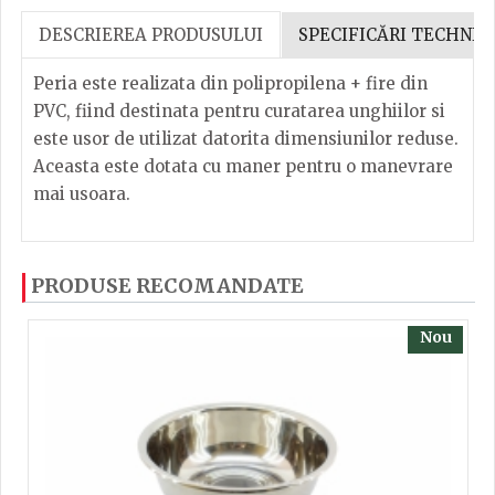
DESCRIEREA PRODUSULUI
SPECIFICĂRI TECHNIC
Peria este realizata din polipropilena + fire din
PVC, fiind destinata pentru curatarea unghiilor si
este usor de utilizat datorita dimensiunilor reduse.
Aceasta este dotata cu maner pentru o manevrare
mai usoara.
Dacă ați mai încercați produsele noastre, calsificați
PRODUSE RECOMANDATE
cu ajutorul steluțelor, și scrieți părerea dvs. Pentru
a putea să scrieți părerea trebuie să fiți înregistrat.
Nou