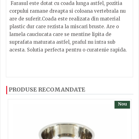
Farasul este dotat cu coada lunga astfel, pozitia
corpului ramane dreapta si coloana vertebrala nu
are de suferit.Coada este realizata din material
plastic dur care rezista la miscari bruste. Are o
lamela cauciucata care se mentine lipita de
suprafata maturata astfel, praful nu intra sub
acesta. Solutia perfecta pentru o curatenie rapida.
Dacă ați mai încercați produsele noastre, calsificați
Inaltime
65.5
PRODUSE RECOMANDATE
cu ajutorul steluțelor, și scrieți părerea dvs. Pentru
a putea să scrieți părerea trebuie să fiți înregistrat.
Latime
27.3
Nou
Lungime
25.5