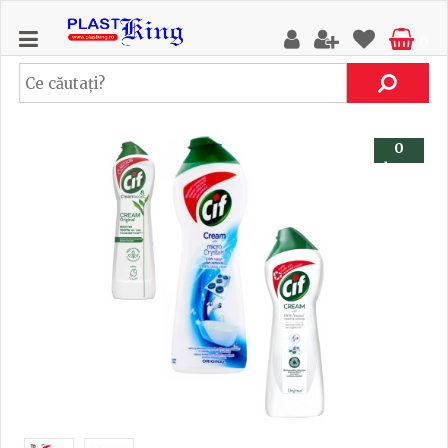
0
0
buc.