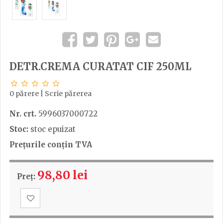
DETR.CREMA CURATAT CIF 250ML
0 părere
|
Scrie părerea
Nr. crt.
5996037000722
Stoc:
stoc epuizat
Prețurile conțin TVA
98,80 lei
Preț: