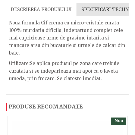
DESCRIEREA PRODUSULUI
SPECIFICĂRI TECHNIC
Noua formula Cif crema cu micro-cristale curata
100% murdaria dificila, indepartand complet cele
mai capricioase urme de grasime intarita si
mancare arsa din bucatarie si urmele de calcar din
baie.
Utilizare:Se aplica produsul pe zona care trebuie
curatata si se indeparteaza mai apoi cu o laveta
umeda, prin frecare. Se clateste imediat.
Dacă ați mai încercați produsele noastre, calsificați
PRODUSE RECOMANDATE
cu ajutorul steluțelor, și scrieți părerea dvs. Pentru
a putea să scrieți părerea trebuie să fiți înregistrat.
Nou