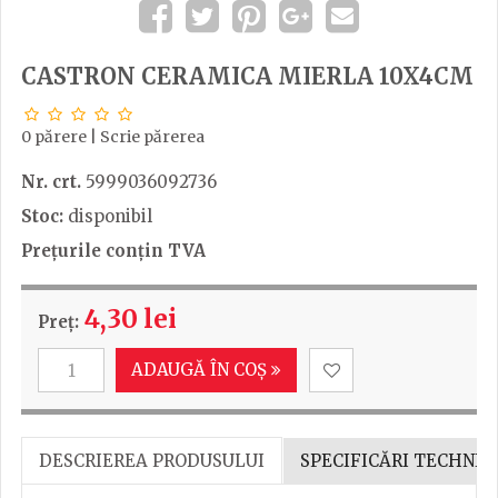
CASTRON CERAMICA MIERLA 10X4CM
0 părere
|
Scrie părerea
Nr. crt.
5999036092736
Stoc:
disponibil
Prețurile conțin TVA
4,30 lei
Preț:
ADAUGĂ ÎN COȘ
DESCRIEREA PRODUSULUI
SPECIFICĂRI TECHNIC