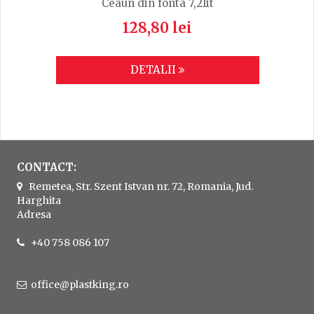
Ceaun din fonta 7,2lit
128,80 lei
DETALII
CONTACT:
Remetea, Str. Szent Istvan nr. 72, Romania, Jud.
Harghita
Adresa
+40 758 086 107
office@plastking.ro