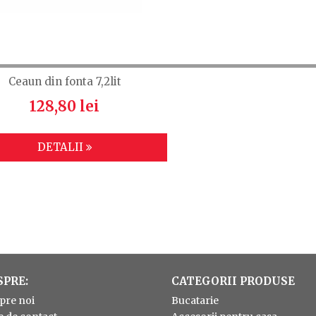
Ceaun din fonta 7,2lit
128,80 lei
DETALII
SPRE:
CATEGORII PRODUSE
pre noi
Bucatarie