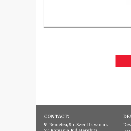
CONTACT:
DE
Remetea, Str. Szent Istvan nr.
Des
72, Romania, Jud. Harghita