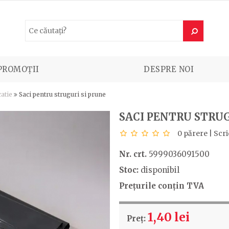
PROMOȚII
DESPRE NOI
atie
Saci pentru struguri si prune
SACI PENTRU STRUG
0 părere
|
Scri
Nr. crt.
5999036091500
Stoc:
disponibil
Prețurile conțin TVA
1,40 lei
Preț: