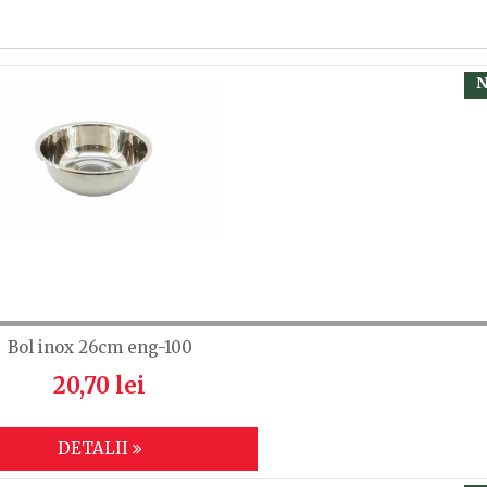
, calsificați cu ajutorul steluțelor, și scrieți părerea dvs.
 să fiți înregistrat.
N
Bol inox 26cm eng-100
20,70 lei
DETALII