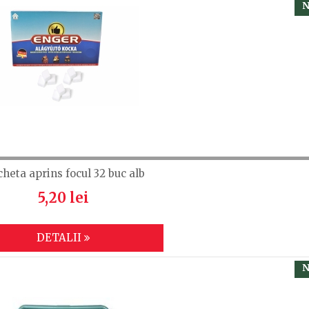
N
cheta aprins focul 32 buc alb
5,20 lei
DETALII
N