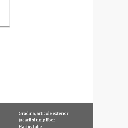
Gradina, articole exterior
Jucarii si timp liber
Hartie, folie