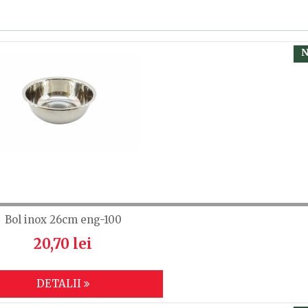
, calsificați cu ajutorul steluțelor, și scrieți părerea dvs.
 să fiți înregistrat.
 transparent alimentar (PET) rezistent la temperaturi cupri
N
Bol inox 26cm eng-100
20,70 lei
DETALII