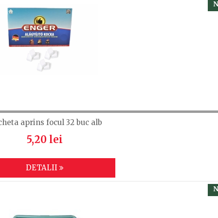
N
cheta aprins focul 32 buc alb
5,20 lei
DETALII
N