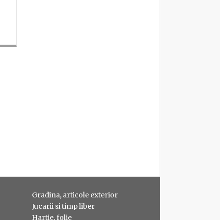
Gradina, articole exterior
Jucarii si timp liber
Hartie, folie