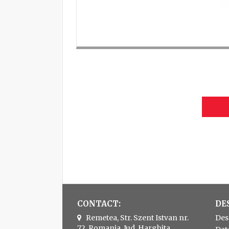
CONTACT:
DE
Remetea, Str. Szent Istvan nr.
Des
72, Romania, Jud. Harghita