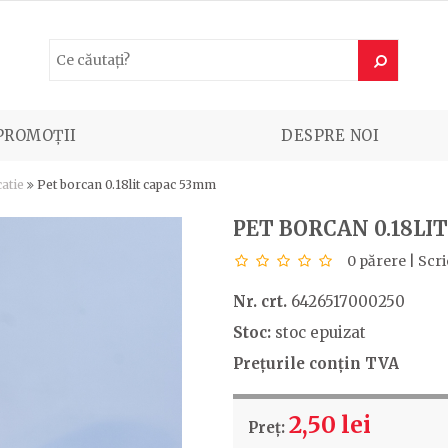
PROMOȚII
DESPRE NOI
atie
Pet borcan 0.18lit capac 53mm
PET BORCAN 0.18LI
0 părere
|
Scri
Nr. crt.
6426517000250
Stoc:
stoc epuizat
Prețurile conțin TVA
2,50 lei
Preț: