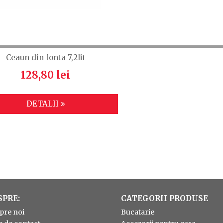
Ceaun din fonta 7,2lit
128,80 lei
DETALII
SPRE:
CATEGORII PRODUSE
pre noi
Bucatarie