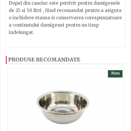
Dopul din cauciuc este potrivit pentru damigenele
de 25 si 50 litri , fiind recomandat pentru a asigura
o inchidere etansa si conservarea corespunzatoare
a continutului damigenei pentru un timp
indelungat.
Dacă ați mai încercați produsele noastre, calsificați
PRODUSE RECOMANDATE
cu ajutorul steluțelor, și scrieți părerea dvs. Pentru
a putea să scrieți părerea trebuie să fiți înregistrat.
Nou
TRIMITE