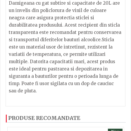
Damigeana cu gat subtire si capacitate de 20L are
un invelis din policlorura de vinil de culoare
neagra care asigura protectia sticlei si
durabilitatea produsului. Acest recipient din sticla
transparenta este recomandat pentru conservarea
si transportul diferitelor bauturi alcoolice.Sticla
este un material usor de intretinut, rezistent la
variatii de temperatura, ce permite utilizari
multiple. Datorita capacitatii mari, acest produs
este ideal pentru pastrarea si depozitarea in
siguranta a bauturilor pentru o perioada lunga de
timp. Poate fi usor sigilata cu un dop de cauciuc
sau de pluta.
Dacă ați mai încercați produsele noastre, calsificați
PRODUSE RECOMANDATE
cu ajutorul steluțelor, și scrieți părerea dvs. Pentru
a putea să scrieți părerea trebuie să fiți înregistrat.