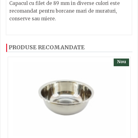
Capacul cu filet de 89 mm in diverse culori este
recomandat pentru borcane mari de muraturi,
conserve sau miere.
Dacă ați mai încercați produsele noastre, calsificați
PRODUSE RECOMANDATE
cu ajutorul steluțelor, și scrieți părerea dvs. Pentru
a putea să scrieți părerea trebuie să fiți înregistrat.
Nou
TRIMITE