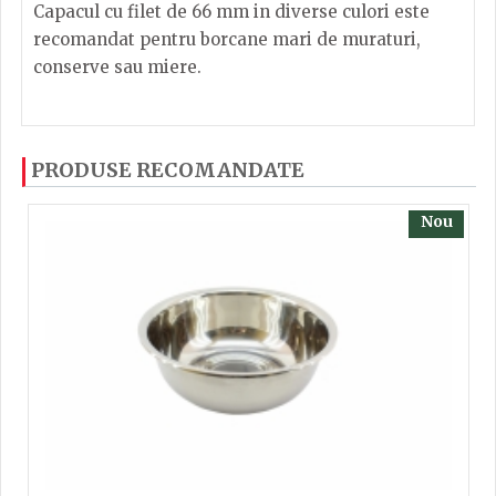
Capacul cu filet de 66 mm in diverse culori este
recomandat pentru borcane mari de muraturi,
conserve sau miere.
Dacă ați mai încercați produsele noastre, calsificați
PRODUSE RECOMANDATE
cu ajutorul steluțelor, și scrieți părerea dvs. Pentru
a putea să scrieți părerea trebuie să fiți înregistrat.
Nou
TRIMITE