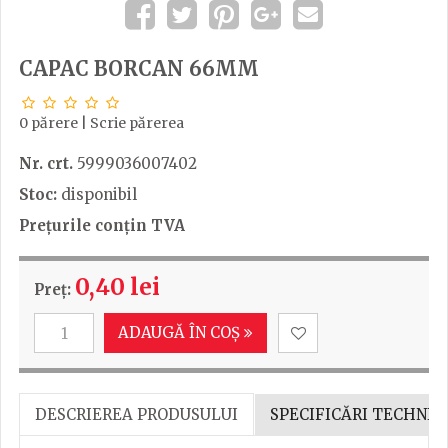
CAPAC BORCAN 66MM
0 părere
|
Scrie părerea
Nr. crt.
5999036007402
Stoc:
disponibil
Prețurile conțin TVA
0,40 lei
Preț:
ADAUGĂ ÎN COȘ
DESCRIEREA PRODUSULUI
SPECIFICĂRI TECHNIC