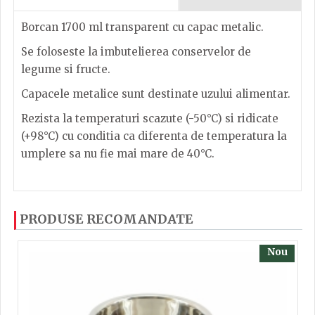
Borcan 1700 ml transparent cu capac metalic.
Se foloseste la imbutelierea conservelor de
legume si fructe.
Capacele metalice sunt destinate uzului alimentar.
Rezista la temperaturi scazute (-50°C) si ridicate
(+98°C) cu conditia ca diferenta de temperatura la
umplere sa nu fie mai mare de 40°C.
Borcan 1700 ml transparent cu capac metalic.
Dacă ați mai încercați produsele noastre, calsificați
PRODUSE RECOMANDATE
cu ajutorul steluțelor, și scrieți părerea dvs. Pentru
a putea să scrieți părerea trebuie să fiți înregistrat.
Nou