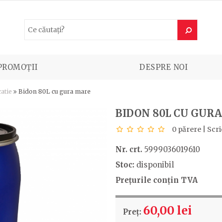
PROMOȚII
DESPRE NOI
atie
Bidon 80L cu gura mare
BIDON 80L CU GUR
0 părere
|
Scri
Nr. crt.
5999036019610
Stoc:
disponibil
Prețurile conțin TVA
60,00 lei
Preț: