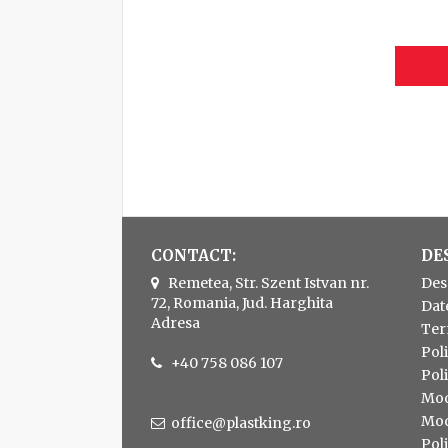
CONTACT:
DE
Remetea, Str. Szent Istvan nr.
Des
72, Romania, Jud. Harghita
Dat
Adresa
Ter
Poli
+40 758 086 107
Poli
Moda
Moda
office@plastking.ro
Poli