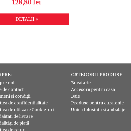
128,80 lei
DETALII
SPRE:
CATEGORII PRODUSE
pre noi
Bucatarie
e de contact
Accesorii pentru casa
meni și condiții
Baie
tica de confidentialitate
Produse pentru curatenie
tica de utilizare Cookie-uri
Unica folosinta si ambalaje
litati de livrare
lități de plată
tica de retur