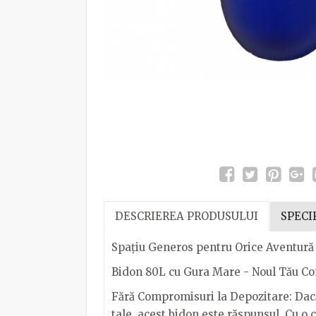
DESCRIEREA PRODUSULUI
SPECI
Spațiu Generos pentru Orice Aventură
Bidon 80L cu Gura Mare - Noul Tău C
Fără Compromisuri la Depozitare: Dacă 
tale, acest bidon este răspunsul. Cu o c