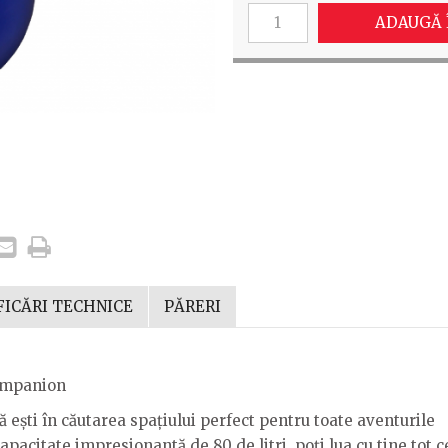
ADAUGĂ 
FICĂRI TECHNICE
PĂRERI
ompani​on
ești în căutarea spațiului perfect pentru toate aventurile
apacitate impresionantă de 80 de litri, poți lua cu tine tot c