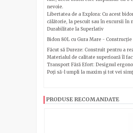
nevoie.
Libertatea de a Explora: Cu acest bidon 
călătorie, la pescuit sau în excursii î
Durabilitate la Superlativ
Bidon 80L cu Gura Mare - Construcție
Făcut să Dureze: Construit pentru a rez
Materialul de calitate superioară îl fa
Transport Fără Efort: Designul ergonomi
Poți să-l umpli la maxim și tot vei sim
Dimensiune: diametru fi 46 cm , inal
Dacă ați mai încercați produsele noastre
PRODUSE RECOMANDATE
Pentru a putea să scrieți părerea trebuie
Capac fi 22cm cu filet
Material : plastic
Culoare: alb, albastru