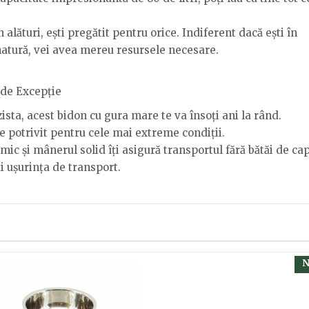
alături, ești pregătit pentru orice. Indiferent dacă ești în
n natură, vei avea mereu resursele necesare.
 de Excepție
ista, acest bidon cu gura mare te va însoți ani la rând.
ce potrivit pentru cele mai extreme condiții.
c și mânerul solid îți asigură transportul fără bătăi de cap
ți ușurința de transport.
timea 58cm
, calsificați cu ajutorul steluțelor, și scrieți părerea dvs.
 să fiți înregistrat.
N