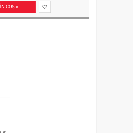
ÎN COȘ
e ai