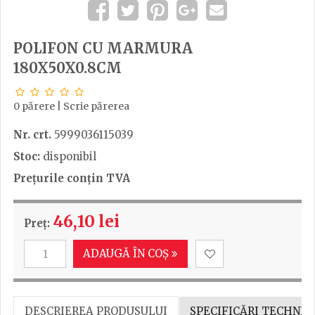
POLIFON CU MARMURA
180X50X0.8CM
0 părere
|
Scrie părerea
Nr. crt.
5999036115039
Stoc:
disponibil
Prețurile conțin TVA
46,10 lei
Preț:
ADAUGĂ ÎN COȘ
DESCRIEREA PRODUSULUI
SPECIFICĂRI TECHNIC