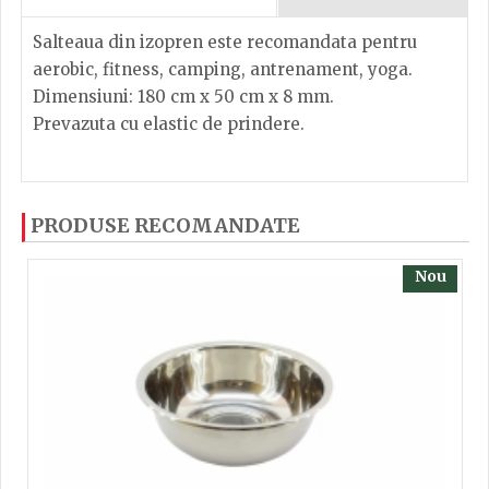
Salteaua din izopren este recomandata pentru
aerobic, fitness, camping, antrenament, yoga.
Dimensiuni: 180 cm x 50 cm x 8 mm.
Prevazuta cu elastic de prindere.
Dacă ați mai încercați produsele noastre, calsificați
PRODUSE RECOMANDATE
cu ajutorul steluțelor, și scrieți părerea dvs. Pentru
a putea să scrieți părerea trebuie să fiți înregistrat.
Nou
TRIMITE