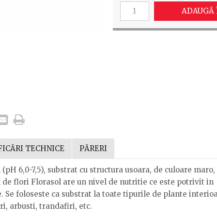
ADAUGĂ 
FICĂRI TECHNICE
PĂRERI
(pH 6,0-7,5), substrat cu structura usoara, de culoare maro,
e flori Florasol are un nivel de nutritie ce este potrivit in
. Se foloseste ca substrat la toate tipurile de plante interio
i, arbusti, trandafiri, etc.