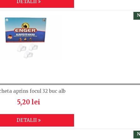
DETALII
N
cheta aprins focul 32 buc alb
5,20 lei
DETALII
N