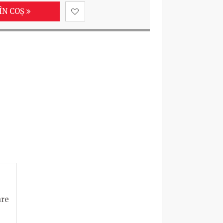
ÎN COȘ
are