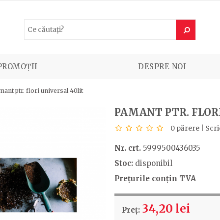
PROMOȚII
DESPRE NOI
ant ptr. flori universal 40lit
PAMANT PTR. FLORI
0 părere
|
Scri
Nr. crt.
5999500436035
Stoc:
disponibil
Prețurile conțin TVA
34,20 lei
Preț: