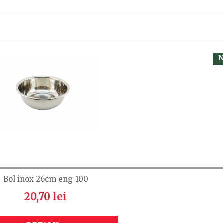
, calsificați cu ajutorul steluțelor, și scrieți părerea dvs.
 să fiți înregistrat.
N
Bol inox 26cm eng-100
20,70 lei