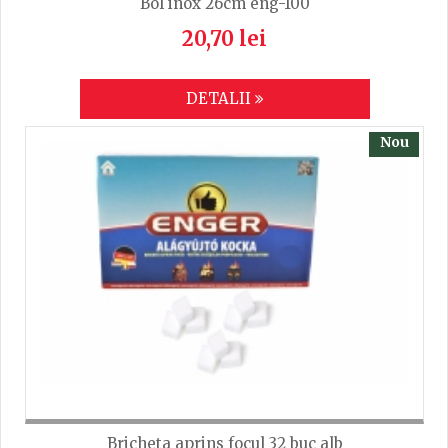
Bol inox 26cm eng-100
20,70 lei
DETALII
Nou
Bricheta aprins focul 32 buc alb