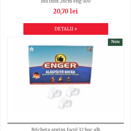
Bol inox 26cm eng-100
20,70 lei
DETALII
Nou
Bricheta aprins focul 32 buc alb