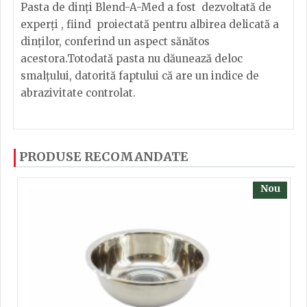
Pasta de dinți Blend-A-Med a fost dezvoltată de
experți , fiind proiectată pentru albirea delicată a
dinților, conferind un aspect sănătos
acestora.Totodată pasta nu dăunează deloc
smalțului, datorită faptului că are un indice de
abrazivitate controlat.
Pasta de dinti Blend-a-Med.
Dacă ați mai încercați produsele noastre, calsificați
PRODUSE RECOMANDATE
cu ajutorul steluțelor, și scrieți părerea dvs. Pentru
a putea să scrieți părerea trebuie să fiți înregistrat.
Nou
TRIMITE