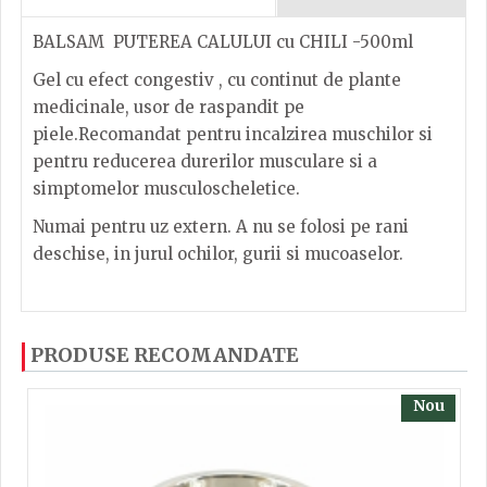
BALSAM PUTEREA CALULUI cu CHILI -500ml
Gel cu efect congestiv , cu continut de plante
medicinale, usor de raspandit pe
piele.Recomandat pentru incalzirea muschilor si
pentru reducerea durerilor musculare si a
simptomelor musculoscheletice.
Numai pentru uz extern. A nu se folosi pe rani
deschise, in jurul ochilor, gurii si mucoaselor.
Dacă ați mai încercați produsele noastre, calsificați
PRODUSE RECOMANDATE
cu ajutorul steluțelor, și scrieți părerea dvs. Pentru
a putea să scrieți părerea trebuie să fiți înregistrat.
Nou