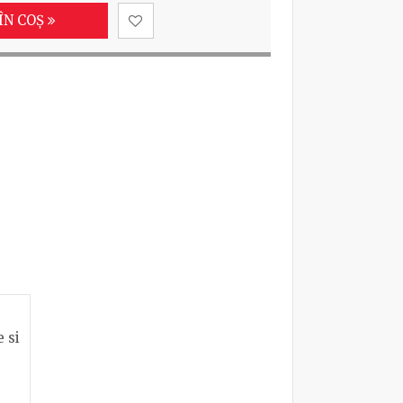
ÎN COȘ
e si