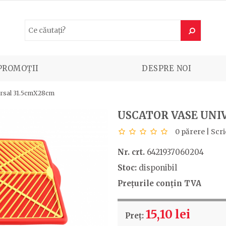
PROMOȚII
DESPRE NOI
ersal 31.5cmX28cm
USCATOR VASE UNI
0 părere
|
Scri
Nr. crt.
6421937060204
Stoc:
disponibil
Prețurile conțin TVA
15,10 lei
Preț: