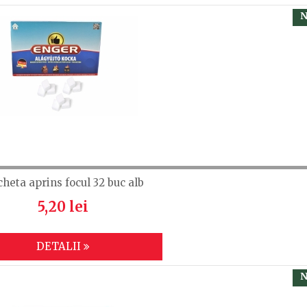
N
cheta aprins focul 32 buc alb
5,20 lei
DETALII
N