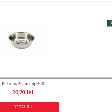
terial plastic
, calsificați cu ajutorul steluțelor, și scrieți părerea dvs.
 să fiți înregistrat.
N
Bol inox 26cm eng-100
20,70 lei
DETALII