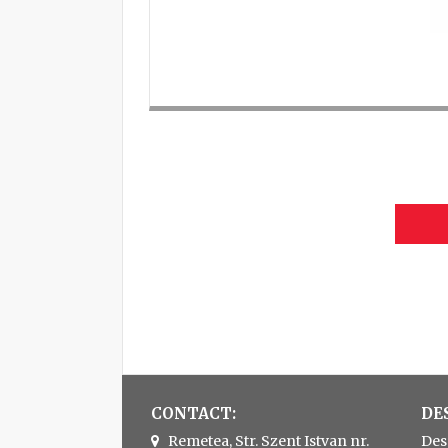
CONTACT:
DE
Remetea, Str. Szent Istvan nr.
Des