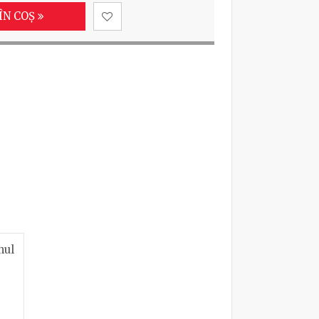
ÎN COȘ
nul