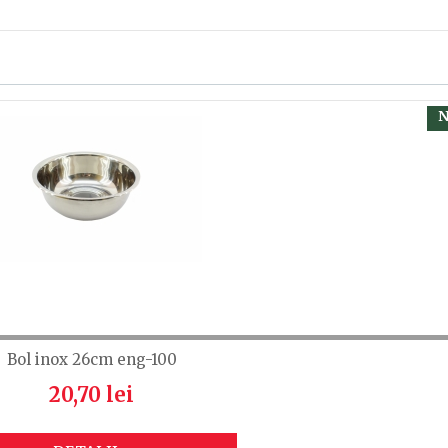
terial plastic
, calsificați cu ajutorul steluțelor, și scrieți părerea dvs.
 să fiți înregistrat.
N
Bol inox 26cm eng-100
20,70 lei