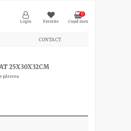
0
Login
Favorite
Coșul meu
CONTACT
JAT 25X30X32CM
e părerea