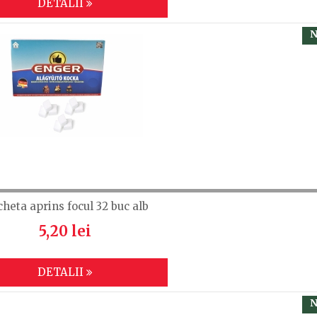
DETALII
N
cheta aprins focul 32 buc alb
5,20 lei
DETALII
N