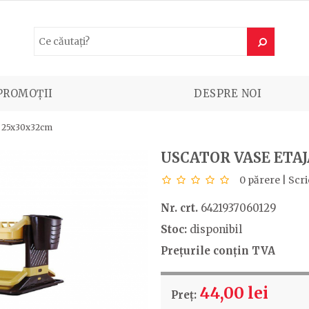
PROMOȚII
DESPRE NOI
t 25x30x32cm
USCATOR VASE ETA
0 părere
|
Scri
Nr. crt.
6421937060129
Stoc:
disponibil
Prețurile conțin TVA
44,00 lei
Preț: