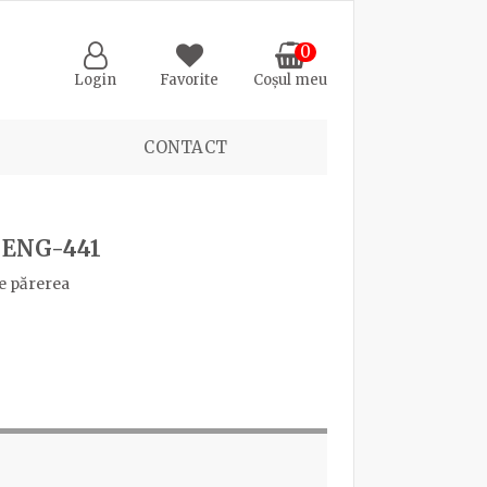
0
Login
Favorite
Coșul meu
CONTACT
 ENG-441
e părerea