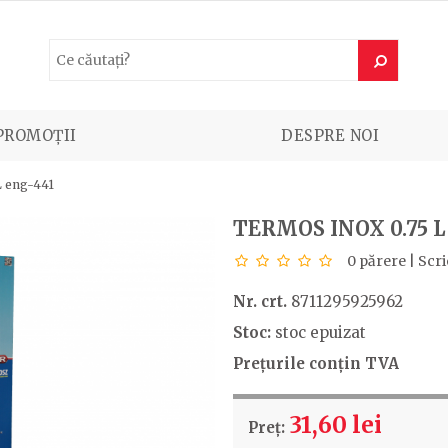
PROMOȚII
DESPRE NOI
L eng-441
TERMOS INOX 0.75 L
0 părere
|
Scri
Nr. crt.
8711295925962
Stoc:
stoc epuizat
Prețurile conțin TVA
31,60 lei
Preț: