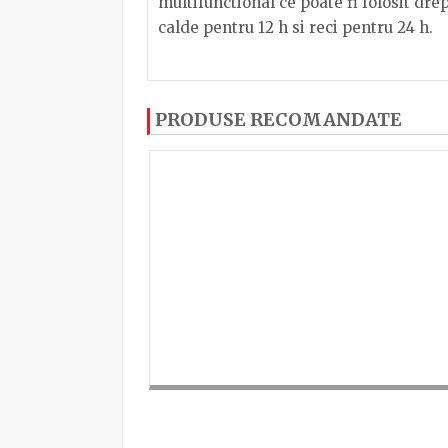
multifunctional ce poate fi folosit dre
calde pentru 12 h si reci pentru 24 h.
Termos inox 0.75 L
Dacă ați mai încercați produsele noastre
PRODUSE RECOMANDATE
Pentru a putea să scrieți părerea trebuie
Inaltime
Latime
Lungime
TRIMITE