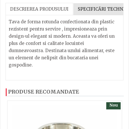
DESCRIEREA PRODUSULUI
SPECIFICĂRI TECHNIC
Tava de forma rotunda confectionata din plastic
rezistent pentru servire , impresioneaza prin
design-ul elegant si modern. Aceasta va oferi un
plus de confort si calitate locuintei
dumneavoastra. Destinata uzului alimentar, este
un element de nelipsit din bucataria unei
gospodine.
Dacă ați mai încercați produsele noastre, calsificați
Inaltime
2.8
PRODUSE RECOMANDATE
cu ajutorul steluțelor, și scrieți părerea dvs. Pentru
a putea să scrieți părerea trebuie să fiți înregistrat.
Latime
27.5
Nou
Lungime
27