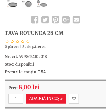
TAVA ROTUNDA 28 CM
0 părere
|
Scrie părerea
Nr. crt.
5998624105018
Stoc:
disponibil
Prețurile conțin TVA
8,00 lei
Preț:
ADAUGĂ ÎN COȘ