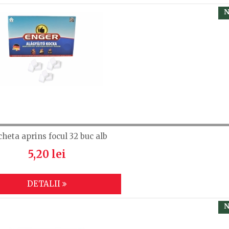
N
cheta aprins focul 32 buc alb
5,20 lei
DETALII
N