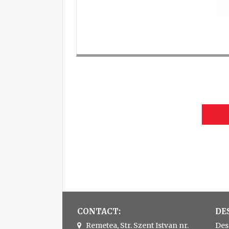
CONTACT:
DE
Remetea, Str. Szent Istvan nr.
Des