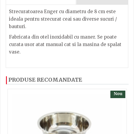
Strecuratoarea Enger cu diametru de 8 cm este
ideala pentru strecurat ceai sau diverse sucuri /
bauturi.
Fabricata din otel inoxidabil cu maner. Se poate
curata usor atat manual cat si la masina de spalat
vase.
Strecuratoare metal 8cm
Dacă ați mai încercați produsele noastre, calsificați
PRODUSE RECOMANDATE
cu ajutorul steluțelor, și scrieți părerea dvs. Pentru
Inaltime
3.5
a putea să scrieți părerea trebuie să fiți înregistrat.
Nou
Latime
24
Lungime
8.8