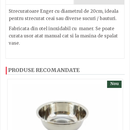
Strecuratoare Enger cu diametrul de 20cm, ideala
pentru strecurat ceai sau diverse sucuri / bauturi.
Fabricata din otel inoxidabil cu maner. Se poate
curata usor atat manual cat si la masina de spalat
vase.
Strecuratoare metal 20cm
Dacă ați mai încercați produsele noastre, calsificați
PRODUSE RECOMANDATE
cu ajutorul steluțelor, și scrieți părerea dvs. Pentru
Inaltime
3
a putea să scrieți părerea trebuie să fiți înregistrat.
Nou
Latime
6.6
Lungime
6.9
TRIMITE