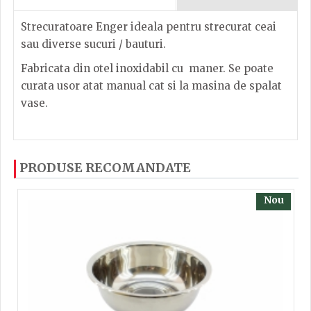
Strecuratoare Enger ideala pentru strecurat ceai
sau diverse sucuri / bauturi.
Fabricata din otel inoxidabil cu maner. Se poate
curata usor atat manual cat si la masina de spalat
vase.
Strecuratoare metal 10cm
Dacă ați mai încercați produsele noastre, calsificați
PRODUSE RECOMANDATE
cu ajutorul steluțelor, și scrieți părerea dvs. Pentru
Inaltime
4
a putea să scrieți părerea trebuie să fiți înregistrat.
Nou
Latime
25
Lungime
10
TRIMITE