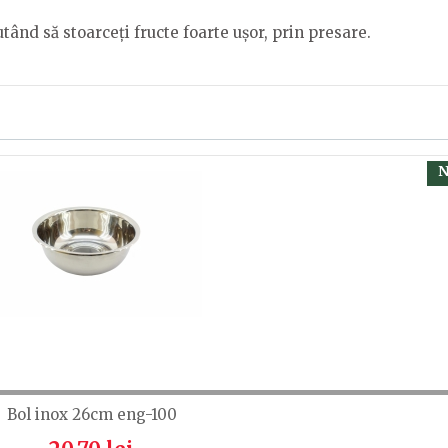
utând să stoarceți fructe foarte ușor, prin presare.
, calsificați cu ajutorul steluțelor, și scrieți părerea dvs.
 să fiți înregistrat.
N
Bol inox 26cm eng-100