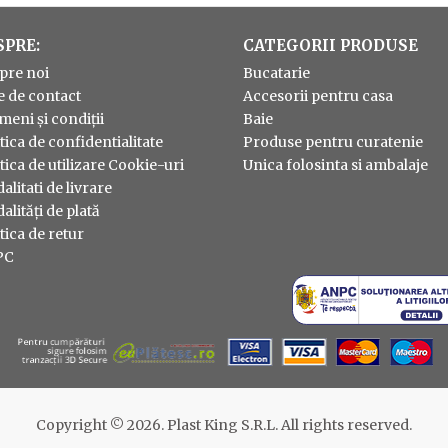
SPRE:
CATEGORII PRODUSE
pre noi
Bucatarie
e de contact
Accesorii pentru casa
meni și condiții
Baie
tica de confidentialitate
Produse pentru curatenie
tica de utilizare Cookie-uri
Unica folosinta si ambalaje
litati de livrare
lități de plată
tica de retur
PC
Copyright © 2026. Plast King S.R.L. All rights reserved.