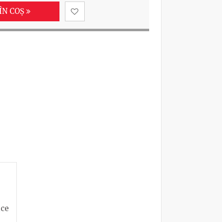
ÎN COȘ
ice