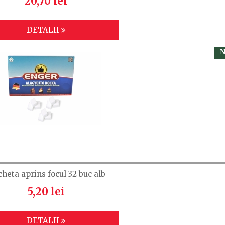
20,70 lei
DETALII
N
cheta aprins focul 32 buc alb
5,20 lei
DETALII