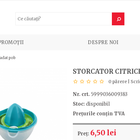
PROMOȚII
DESPRE NOI
radat pob
STORCATOR CITRIC
0 părere
|
Scri
Nr. crt.
5999036009383
Stoc:
disponibil
Prețurile conțin TVA
6,50 lei
Preț: