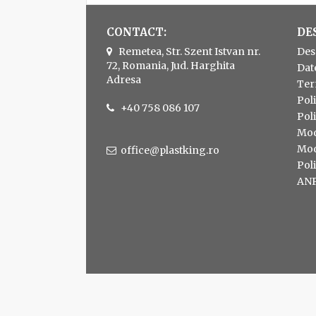
CONTACT:
DE
Remetea, Str. Szent Istvan nr.
Des
72, Romania, Jud. Harghita
Dat
Adresa
Ter
Poli
+40 758 086 107
Poli
Moda
Moda
office@plastking.ro
Poli
AN