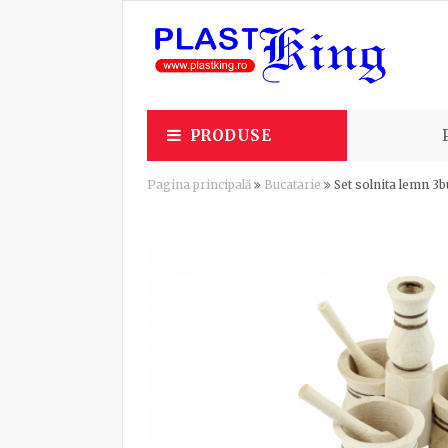
PRODUSE
Pagina principală
Bucatarie
Set solnita lemn 3b