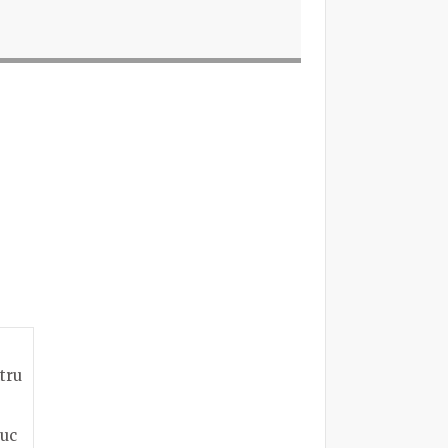
tru
duc