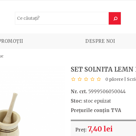
PROMOȚII
DESPRE NOI
uc
SET SOLNITA LEMN
0 părere
|
Scri
Nr. crt.
5999506050044
Stoc:
stoc epuizat
Prețurile conțin TVA
7,40 lei
Preț: