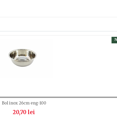
, calsificați cu ajutorul steluțelor, și scrieți părerea dvs.
 să fiți înregistrat.
N
Bol inox 26cm eng-100
20,70 lei