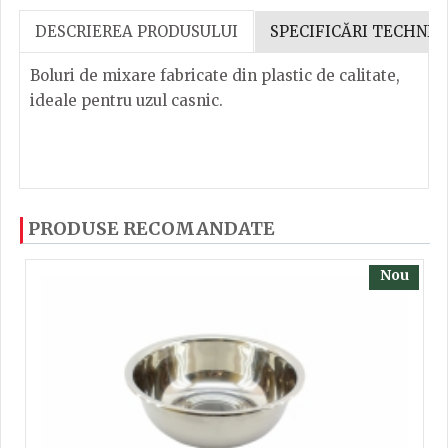
DESCRIEREA PRODUSULUI
SPECIFICĂRI TECHNIC
Boluri de mixare fabricate din plastic de calitate,
ideale pentru uzul casnic.
Dacă ați mai încercați produsele noastre, calsificați
PRODUSE RECOMANDATE
cu ajutorul steluțelor, și scrieți părerea dvs. Pentru
a putea să scrieți părerea trebuie să fiți înregistrat.
Nou
TRIMITE