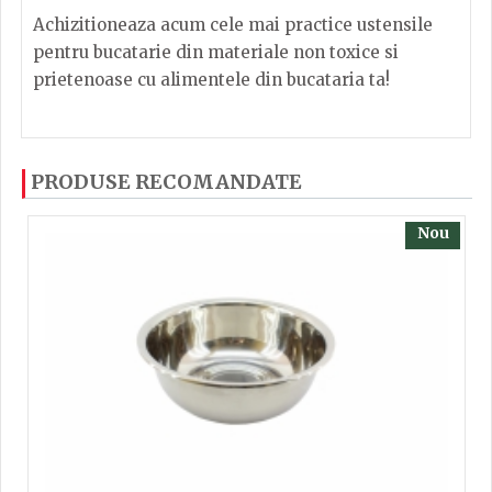
Achizitioneaza acum cele mai practice ustensile
pentru bucatarie din materiale non toxice si
prietenoase cu alimentele din bucataria ta!
Dacă ați mai încercați produsele noastre, calsificați
PRODUSE RECOMANDATE
cu ajutorul steluțelor, și scrieți părerea dvs. Pentru
a putea să scrieți părerea trebuie să fiți înregistrat.
Nou
TRIMITE