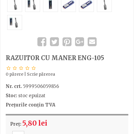
RAZUITOR CU MANER ENG-105
0 părere
|
Scrie părerea
Nr. crt.
5999506059856
Stoc:
stoc epuizat
Prețurile conțin TVA
5,80 lei
Preț: