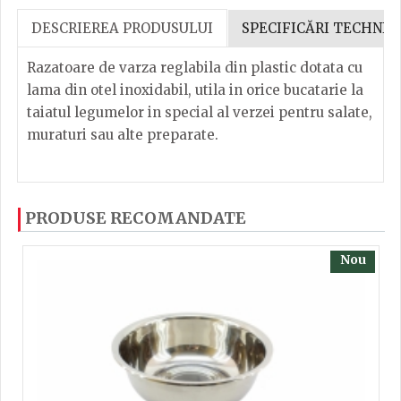
DESCRIEREA PRODUSULUI
SPECIFICĂRI TECHNIC
Razatoare de varza reglabila din plastic dotata cu
lama din otel inoxidabil, utila in orice bucatarie la
taiatul legumelor in special al verzei pentru salate,
muraturi sau alte preparate.
Razatoare de varza reglabila din plastic dotata cu
Dacă ați mai încercați produsele noastre, calsificați
PRODUSE RECOMANDATE
lama din otel inoxidabil, utila in orice bucatarie la
cu ajutorul steluțelor, și scrieți părerea dvs. Pentru
taiatul legumelor in special al verzei pentru salate,
a putea să scrieți părerea trebuie să fiți înregistrat.
Nou
muraturi sau alte preparate.
Razatoare reglabila
Inaltime
2.7
TRIMITE