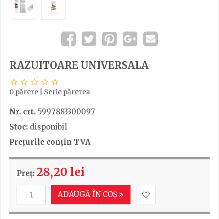
RAZUITOARE UNIVERSALA
0 părere
|
Scrie părerea
Nr. crt.
5997883300097
Stoc:
disponibil
Prețurile conțin TVA
28,20 lei
Preț:
ADAUGĂ ÎN COȘ