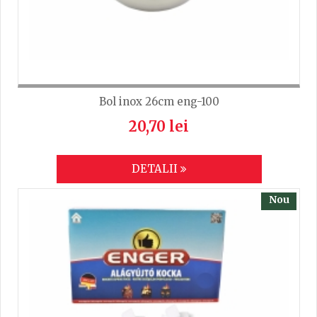
Latime
11
Lungime
28
Bol inox 26cm eng-100
20,70 lei
DETALII
Nou