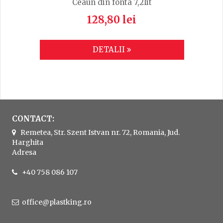
Ceaun din fonta 7,2lit
128,80 lei
DETALII
CONTACT:
Remetea, Str. Szent Istvan nr. 72, Romania, Jud.
Harghita
Adresa
+40 758 086 107
office@plastking.ro