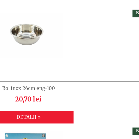
 să fiți înregistrat.
N
Bol inox 26cm eng-100
20,70 lei
DETALII
N