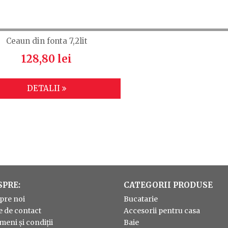
Ceaun din fonta 7,2lit
128,80 lei
DETALII
SPRE:
CATEGORII PRODUSE
pre noi
Bucatarie
e de contact
Accesorii pentru casa
meni și condiții
Baie