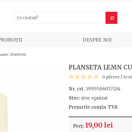
PROMOȚII
DESPRE NOI
 maner 20x40cm
PLANSETA LEMN C
0 părere
|
Scri
Nr. crt.
5999506057234
Stoc:
stoc epuizat
Prețurile conțin TVA
19,00 lei
Preț: