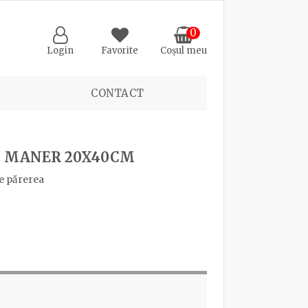
0
Login
Favorite
Coșul meu
CONTACT
U MANER 20X40CM
e părerea