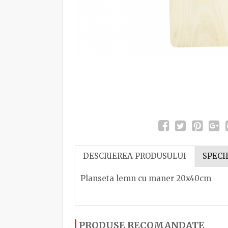
DESCRIEREA PRODUSULUI
SPECI
Planseta lemn cu maner 20x40cm
Ustensilele din lemn natural nu ar treb
Dacă ați mai încercați produsele noastre
PRODUSE RECOMANDATE
mâner pentru manipularea ușoară va fi