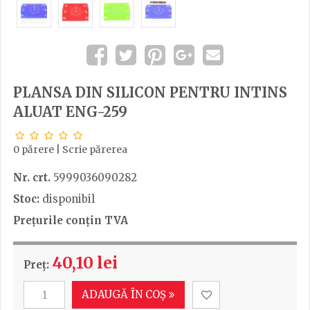
PLANSA DIN SILICON PENTRU INTINS
ALUAT ENG-259
0 părere
|
Scrie părerea
Nr. crt.
5999036090282
Stoc:
disponibil
Prețurile conțin TVA
40,10 lei
Preț:
ADAUGĂ ÎN COȘ