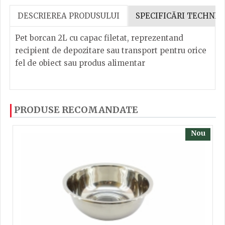
DESCRIEREA PRODUSULUI
SPECIFICĂRI TECHNIC
Pet borcan 2L cu capac filetat, reprezentand
recipient de depozitare sau transport pentru orice
fel de obiect sau produs alimentar
Pet borcan 2L cu capac filetat, reprezentand
Dacă ați mai încercați produsele noastre, calsificați
PRODUSE RECOMANDATE
recipient de depozitare sau transport pentru orice
cu ajutorul steluțelor, și scrieți părerea dvs. Pentru
fel de obiect sau produs alimentar
a putea să scrieți părerea trebuie să fiți înregistrat.
Nou
TRIMITE