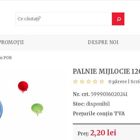
PROMOȚII
DESPRE NOI
cm POB
PALNIE MIJLOCIE 1
0 părere
|
Scri
Nr. crt.
5999036020241
Stoc:
disponibil
Prețurile conțin TVA
2,20 lei
Preț: