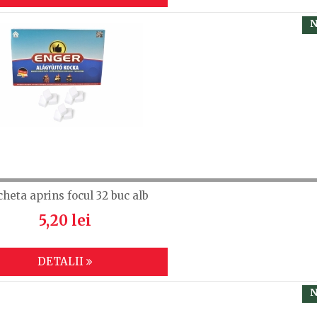
N
cheta aprins focul 32 buc alb
5,20 lei
DETALII
N