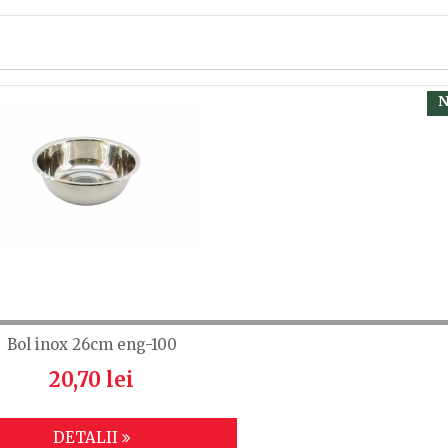
tic
, calsificați cu ajutorul steluțelor, și scrieți părerea dvs.
 să fiți înregistrat.
12.7
N
12.5
13.8
Bol inox 26cm eng-100
20,70 lei
DETALII