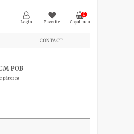
0
Login
Favorite
Coșul meu
CONTACT
2CM POB
e părerea