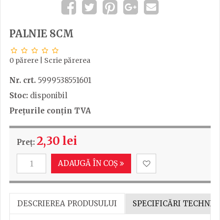
PALNIE 8CM
0 părere
|
Scrie părerea
Nr. crt.
5999538551601
Stoc:
disponibil
Prețurile conțin TVA
2,30 lei
Preț:
ADAUGĂ ÎN COȘ
DESCRIEREA PRODUSULUI
SPECIFICĂRI TECHNIC