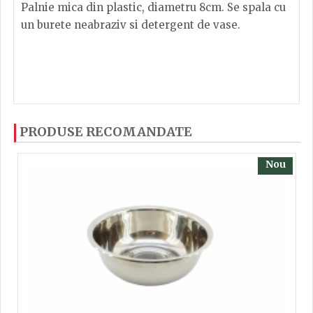
Palnie mica din plastic, diametru 8cm. Se spala cu
un burete neabraziv si detergent de vase.
Palnie mica 8cm, din material plastic
Dacă ați mai încercați produsele noastre, calsificați
PRODUSE RECOMANDATE
cu ajutorul steluțelor, și scrieți părerea dvs. Pentru
a putea să scrieți părerea trebuie să fiți înregistrat.
Nou
TRIMITE