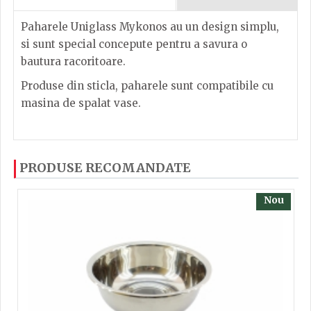
Paharele Uniglass Mykonos au un design simplu,
si sunt special concepute pentru a savura o
bautura racoritoare.
Produse din sticla, paharele sunt compatibile cu
masina de spalat vase.
Pahar Mykonos 24cl, sticla
Dacă ați mai încercați produsele noastre, calsificați
PRODUSE RECOMANDATE
cu ajutorul steluțelor, și scrieți părerea dvs. Pentru
a putea să scrieți părerea trebuie să fiți înregistrat.
Nou
TRIMITE