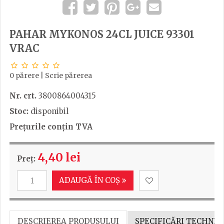
PAHAR MYKONOS 24CL JUICE 93301
VRAC
0 părere
|
Scrie părerea
Nr. crt.
3800864004315
Stoc:
disponibil
Prețurile conțin TVA
4,40 lei
Preț:
ADAUGĂ ÎN COȘ
DESCRIEREA PRODUSULUI
SPECIFICĂRI TECHNIC