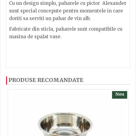
Cu un design simplu, paharele cu picior Alexander
sunt special concepute pentru momentele in care
doriti sa serviti un pahar de vin alb.
Fabricate din sticla, paharele sunt compatibile cu
masina de spalat vase.
Pahar Alexander 20cl sticla
Dacă ați mai încercați produsele noastre, calsificați
PRODUSE RECOMANDATE
cu ajutorul steluțelor, și scrieți părerea dvs. Pentru
a putea să scrieți părerea trebuie să fiți înregistrat.
Nou