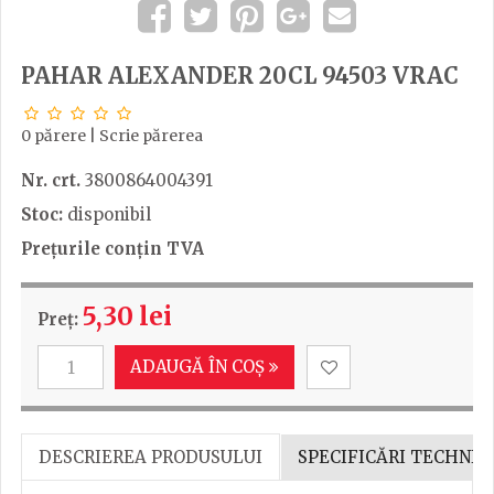
PAHAR ALEXANDER 20CL 94503 VRAC
0 părere
|
Scrie părerea
Nr. crt.
3800864004391
Stoc:
disponibil
Prețurile conțin TVA
5,30 lei
Preț:
ADAUGĂ ÎN COȘ
DESCRIEREA PRODUSULUI
SPECIFICĂRI TECHNIC