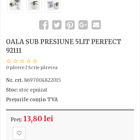
OALA SUB PRESIUNE 5LIT PERFECT
92111
0 părere
|
Scrie părerea
Nr. crt.
8697004822015
Stoc:
stoc epuizat
Prețurile conțin TVA
13,80 lei
Preț: