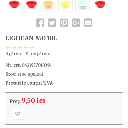
LIGHEAN MD 10L
0 părere
|
Scrie părerea
Nr. crt.
6421937010391
Stoc:
stoc epuizat
Prețurile conțin TVA
9,50 lei
Preț: