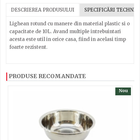
DESCRIEREA PRODUSULUI
SPECIFICĂRI TECHNIC
Lighean rotund cu manere din material plastic si o
capacitate de 10L. Avand multiple intrebuintari
acesta este util in orice casa, fiind in acelasi timp
foarte rezistent.
Lighean rotund cu manere din material plastic si o
Dacă ați mai încercați produsele noastre, calsificați
PRODUSE RECOMANDATE
capacitate de 10L
cu ajutorul steluțelor, și scrieți părerea dvs. Pentru
a putea să scrieți părerea trebuie să fiți înregistrat.
Dimensiuni: 41x15 cm
Nou
TRIMITE