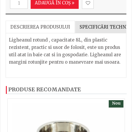
ADAUGĂ ÎN COȘ
DESCRIEREA PRODUSULUI
SPECIFICĂRI TECHNIC
Ligheanul rotund , capacitate 8L, din plastic
rezistent, practic si usor de folosit, este un produs
util atat in baie cat si in gospodarie. Ligheanul are
margini rotunjite pentru o manevrare mai usoara.
Lighean 8L rotund din material plastic
Dacă ați mai încercați produsele noastre, calsificați
PRODUSE RECOMANDATE
cu ajutorul steluțelor, și scrieți părerea dvs. Pentru
Dimensiuni: 38x13 cm
a putea să scrieți părerea trebuie să fiți înregistrat.
Nou