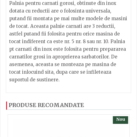
Palnia pentru carnati gorosi, obtinute din inox
dotata cu reductii are o folosinta universala,
putand fii montata pe mai multe modele de masini
de tocat. Aceasta palnie carnati are 3 reductii,
astfel putand fii folosita pentru orice masina de
tocat indiferent ca este nr. 5 nr. 8 sau nr. 10. Palnia
pt carnati din inox este folosita pentru prepararea
carnatilor grosi in aproprierea sarbatorilor. De
asemenea, aceasta se monteaza pe masina de
tocat inlocuind sita, dupa care se infileteaza
suportul de sustinere.
Dacă ați mai încercați produsele noastre, calsificați
PRODUSE RECOMANDATE
cu ajutorul steluțelor, și scrieți părerea dvs. Pentru
a putea să scrieți părerea trebuie să fiți înregistrat.
Nou