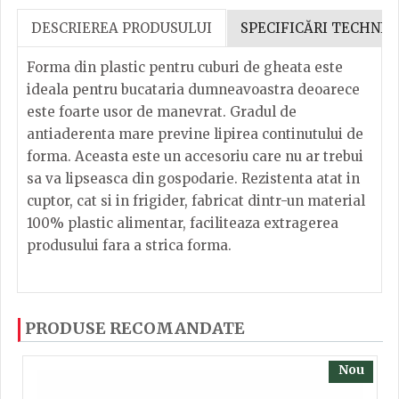
DESCRIEREA PRODUSULUI
SPECIFICĂRI TECHNIC
Forma din plastic pentru cuburi de gheata este
ideala pentru bucataria dumneavoastra deoarece
este foarte usor de manevrat. Gradul de
antiaderenta mare previne lipirea continutului de
forma. Aceasta este un accesoriu care nu ar trebui
sa va lipseasca din gospodarie. Rezistenta atat in
cuptor, cat si in frigider, fabricat dintr-un material
100% plastic alimentar, faciliteaza extragerea
produsului fara a strica forma.
Dacă ați mai încercați produsele noastre, calsificați
Inaltime
3.3
PRODUSE RECOMANDATE
cu ajutorul steluțelor, și scrieți părerea dvs. Pentru
a putea să scrieți părerea trebuie să fiți înregistrat.
Latime
9.2
Nou