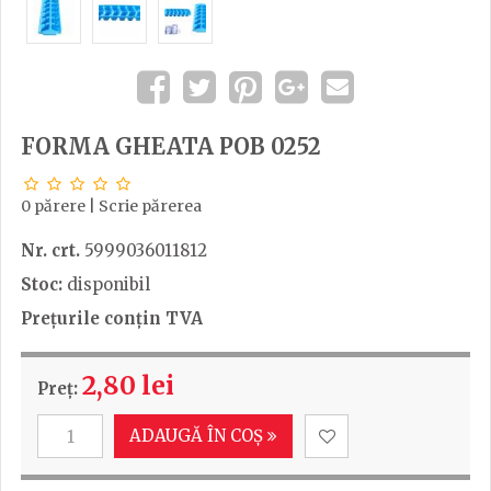
FORMA GHEATA POB 0252
0 părere
|
Scrie părerea
Nr. crt.
5999036011812
Stoc:
disponibil
Prețurile conțin TVA
2,80 lei
Preț:
ADAUGĂ ÎN COȘ