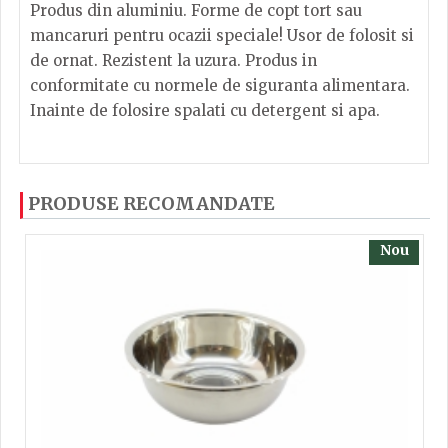
Produs din aluminiu. Forme de copt tort sau
mancaruri pentru ocazii speciale! Usor de folosit si
de ornat. Rezistent la uzura. Produs in
conformitate cu normele de siguranta alimentara.
Inainte de folosire spalati cu detergent si apa.
Dacă ați mai încercați produsele noastre, calsificați
PRODUSE RECOMANDATE
cu ajutorul steluțelor, și scrieți părerea dvs. Pentru
a putea să scrieți părerea trebuie să fiți înregistrat.
Nou
TRIMITE