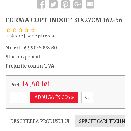
FORMA COPT INDOIT 31X27CM 162-56
0 părere
|
Scrie părerea
Nr. crt.
5999036098530
Stoc:
disponibil
Prețurile conțin TVA
14,40 lei
Preț:
ADAUGĂ ÎN COȘ
DESCRIEREA PRODUSULUI
SPECIFICĂRI TECHNIC