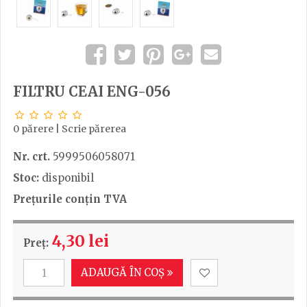
FILTRU CEAI ENG-056
0 părere
|
Scrie părerea
Nr. crt.
5999506058071
Stoc:
disponibil
Prețurile conțin TVA
4,30 lei
Preț:
ADAUGĂ ÎN COȘ