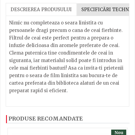
DESCRIEREA PRODUSULUI
SPECIFICĂRI TECHNIC
Nimic nu completeaza o seara linistita cu
persoanele dragi precum o cana de ceai fierbinte.
Filtrul de ceai este perfect pentru a prepara o
infuzie delicioasa din aromele preferate de ceai.
Clema puternica tine condimentele de ceai in
siguranta, iar materialul solid poate fi introdus in
cele mai fierbinti bauturi! Asa ca invita-ti prietenii
pentru o seara de film linistita sau bucura-te de
cartea preferata din biblioteca alaturi de un ceai
preparat rapid si eficient.
Dacă ați mai încercați produsele noastre, calsificați
Inaltime
4
PRODUSE RECOMANDATE
cu ajutorul steluțelor, și scrieți părerea dvs. Pentru
a putea să scrieți părerea trebuie să fiți înregistrat.
Latime
11
Nou